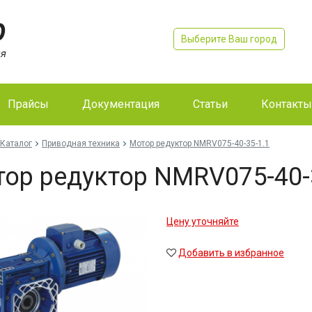
Выберите Ваш город
Прайсы
Документация
Статьи
Контакты
Каталог
Приводная техника
Мо­тор ре­дук­тор NMRV075-40-35-1.1
тор ре­дук­тор NMRV075-40-
Цену уточняйте
Добавить в избранное