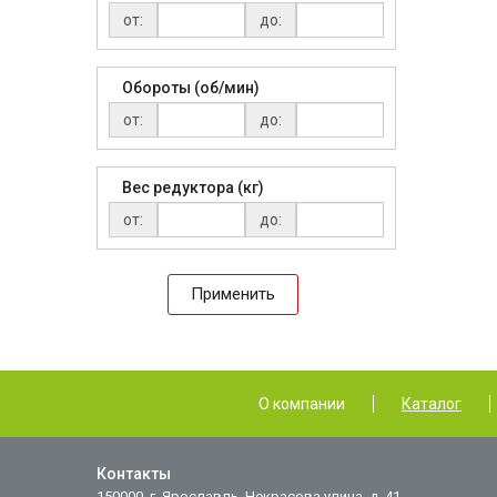
от:
до:
Обороты (об/мин)
от:
до:
Вес редуктора (кг)
от:
до:
Применить
О компании
Каталог
Контакты
150000, г. Ярославль, Некрасова улица, д. 41