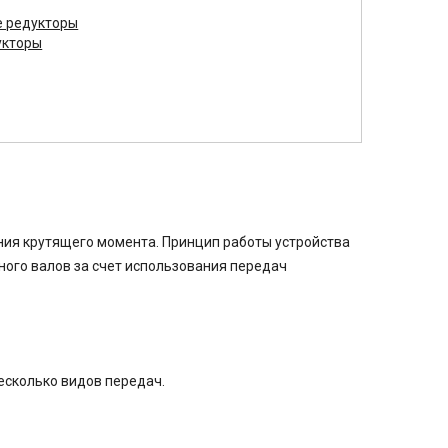
е редукторы
укторы
ния крутящего момента. Принцип работы устройства
ного валов за счет использования передач
есколько видов передач.