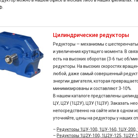
едуктор можно в нашем офисе в Москве либо в наших филиалах. 
Ф.
Цилиндрические редукторы
Редукторы — механизмы с шестеренчат
и увеличения крутящего момента. В связ
есть на высоких оборотах (3-6 тыс об/м
редукторы. На высоких скоростях вращен
любой, даже самый совершенный редукто
энергии двигателя, которая превращаетс
минимизированы и составляют 3-10%.
В нашем каталоге представлены цилинд
ЦУ, Ц2У (1Ц2У), Ц3У (1Ц3У). Заказать 
непосредственно на сайте или в одном и
уточняйте, цены на редукторы у наших с
Редукторы 1ЦУ-100, 1ЦУ-160, 1ЦУ-200,
Редукторы 1Ц2У-100, 1Ц2У-125, 1Ц2У-1