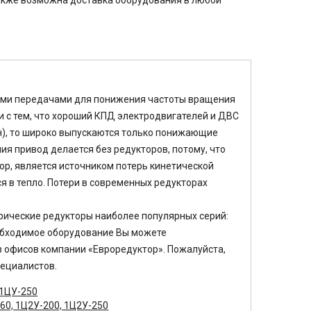
Также возможна доставка оборудования в любой
ыми передачами для понижения частоты вращения
и с тем, что хороший КПД электродвигателей и ДВС
ин), то широко выпускаются только понижающие
ия привод делается без редукторов, потому, что
р, является источником потерь кинетической
я в тепло. Потери в современных редукторах
рические редукторы наиболее популярных серий:
необходимое оборудование Вы можете
з офисов компании «Евроредуктор». Пожалуйста,
пециалистов.
 1ЦУ-250
60, 1Ц2У-200, 1Ц2У-250