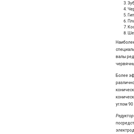
Зу
Че
Ги
Пл
Ко
Ше
Наиболе
специаль
валы ред
червячны
Более э
различно
коническ
коническ
углом 90
Редуктор
посредст
электрод