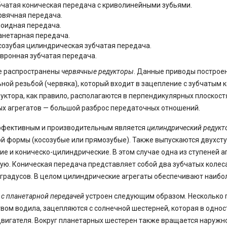
бчатая коническая передача с криволинейными зубьями.
рвячная передача.
поидная передача.
анетарная передача.
созубая цилиндрическая зубчатая передача.
вронная зубчатая передача.
е распространены
червячные редукторы
. Данные приводы построен
ной резьбой (червяка), который входит в зацепление с зубчатым 
уктора, как правило, располагаются в перпендикулярных плоскостя
х агрегатов — большой разброс передаточных отношений.
ффективным и производительным является
цилиндрический редукт
й формы (косозубые или прямозубые). Также выпускаются двухст
ие и коническо-цилиндрические. В этом случае одна из ступеней 
ую. Коническая передача представляет собой два зубчатых колеса
 градусов. В целом цилиндрические агрегаты обеспечивают наибо
 с планетарной передачей
устроен следующим образом. Несколько 
вом водила, зацепляются с солнечной шестерней, которая в одно
вигателя. Вокруг планетарных шестерен также вращается наружное