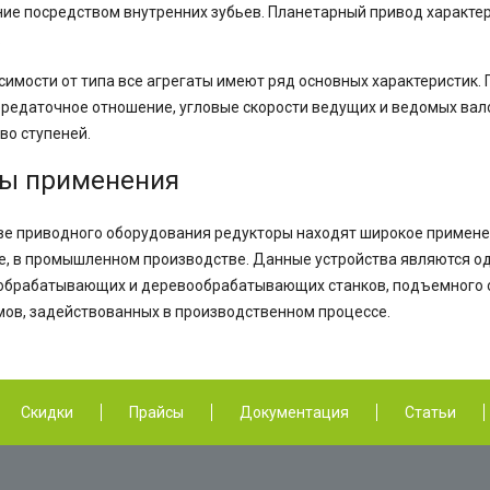
ие посредством внутренних зубьев. Планетарный привод характе
.
симости от типа все агрегаты имеют ряд основных характеристик.
ередаточное отношение, угловые скорости ведущих и ведомых вал
во ступеней.
ы применения
ве приводного оборудования редукторы находят широкое примене
е, в промышленном производстве. Данные устройства являются о
брабатывающих и деревообрабатывающих станков, подъемного о
ов, задействованных в производственном процессе.
Скидки
Прайсы
Документация
Статьи