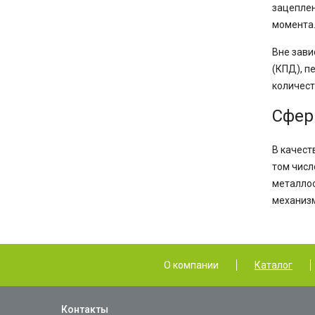
зацеплен
момента
Вне зави
(КПД), п
количест
Сфер
В качест
том числ
металлоо
механизм
О компании
Каталог
Контакты