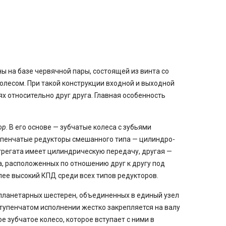
ы на базе червячной пары, состоящей из винта со
колесом. При такой конструкции входной и выходной
х относительно друг друга. Главная особенность
ор
. В его основе — зубчатые колеса с зубьями
упенчатые редукторы смешанного типа — цилиндро-
агрегата имеет цилиндрическую передачу, другая —
, расположенных по отношению друг к другу под
лее высокий КПД среди всех типов редукторов.
планетарных шестерен, объединенных в единый узел
ступенчатом исполнении жестко закрепляется на валу
 зубчатое колесо, которое вступает с ними в