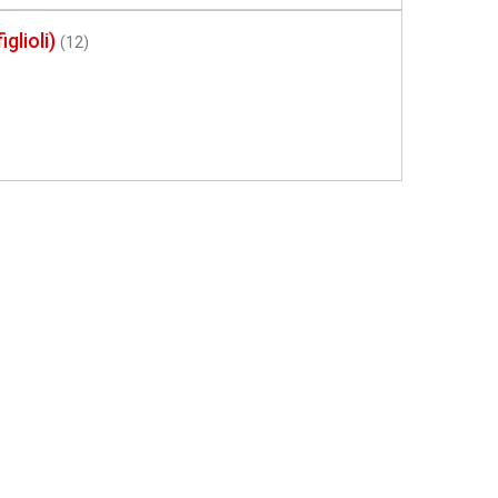
lioli)
(12)