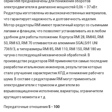
серии RMI предназначены для понижения оборотов
электродвигателя в диапазоне мощностей 0,06 – 37 кВт.
Редукторы изготовлены из высококачественных материалов,
что гарантирует надежность и долговечность изделия.
Мотор-редукторы RMI имеют практичный корпус со съемными
лапами и фланцем, что позволяет устанавливать их в любом
удобном для работы положении. Корпуса RMI 28, RMI40, RMI
50, RMI 63, RMI 70 отливаются из алюминия SGALSi91 UNI
7369/3, а типоразмеры RMI 85, RMI 110, RMI 150, RMI 180 из
чугуна с последующей механической обработкой. В
производстве редукторов RMI применяются самые последние
разработки итальянских инженеров, результатом которых
стало улучшение характеристик КПД и понижение рабочего
шума. В составе с редукторами RMI могут применяться
электродвигатели с тормозом и двигатели во
взрывозащищенном исполнении, вариаторы, ограничители
крутящего момента и т.д.
Передаточные отношения
5 - 100