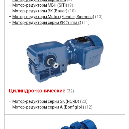
Мотор-редукторы MBH (SITI)
(9)
Мотор-редукторы BK (Bauer)
(10)
Мотор-редукторы Motox (Flender, Siemens)
(10)
Мотор-редукторы серии KR (Yilmaz)
(11)
Цилиндро-конические
(32)
Мотор-редукторы серии SK (NORD)
(20)
Мотор-редукторы серии A (Bonfiglioli)
(12)