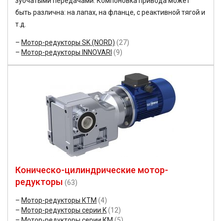
зубчатыми передачами. Компоновка привода может
быть различна: на лапах, на фланце, с реактивной тягой и
т.д.
Мотор-редукторы SK (NORD)
(27)
Мотор-редукторы INNOVARI
(9)
Коническо-цилиндрические мотор-
редукторы
(63)
Мотор-редукторы КТМ
(4)
Мотор-редукторы серии K
(12)
Мотор-редукторы серии КМ
(5)