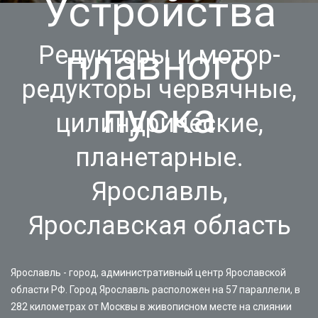
Устройства
плавного
Редукторы и мотор-
редукторы червячные,
пуска
цилиндрические,
планетарные.
Ярославль,
Ярославская область
Ярославль - город, административный центр Ярославской
области РФ. Город Ярославль расположен на 57 параллели, в
282 километрах от Москвы в живописном месте на слиянии