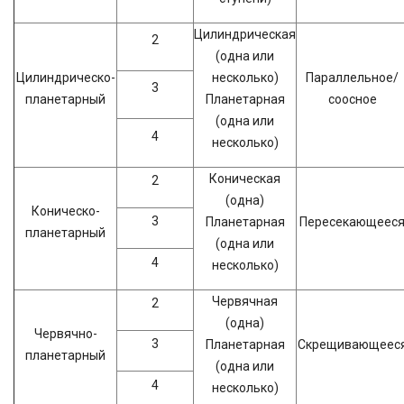
Цилиндрическая
2
(одна или
Цилиндрическо-
несколько)
Параллельное/
3
планетарный
Планетарная
соосное
(одна или
4
несколько)
Коническая
2
(одна)
Коническо-
3
Планетарная
Пересекающеес
планетарный
(одна или
4
несколько)
Червячная
2
(одна)
Червячно-
3
Планетарная
Скрещивающеес
планетарный
(одна или
4
несколько)