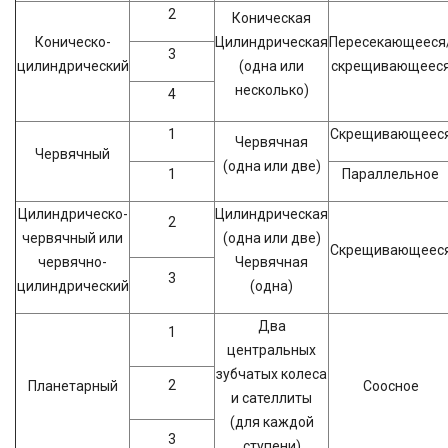
2
Коническая
Коническо-
Цилиндрическая
Пересекающееся
3
цилиндрический
(одна или
скрещивающеес
несколько)
4
1
Скрещивающеес
Червячная
Червячный
(одна или две)
1
Параллельное
Цилиндрическо-
Цилиндрическая
2
червячный или
(одна или две)
Скрещивающеес
червячно-
Червячная
3
цилиндрический
(одна)
Два
1
центральных
зубчатых колеса
2
Планетарный
Соосное
и сателлиты
(для каждой
3
ступени)