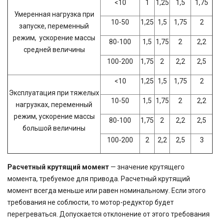
<10
1
1,25
1,5
1,75
Умеренная нагрузка при
10-50
1,25
1,5
1,75
2
запуске, переменный
режим, ускорение массы
80-100
1,5
1,75
2
2,2
средней величины
100-200
1,75
2
2,2
2,5
<10
1,25
1,5
1,75
2
Эксплуатация при тяжелых
10-50
1,5
1,75
2
2,2
нагрузках, переменный
режим, ускорение массы
80-100
1,75
2
2,2
2,5
большой величины
100-200
2
2,2
2,5
3
Расчетный крутящий момент
— значение крутящего
момента, требуемое для привода. Расчетный крутящий
момент всегда меньше или равен номинальному. Если этого
требования не соблюсти, то мотор-редуктор будет
перегреваться. Допускается отклонение от этого требования