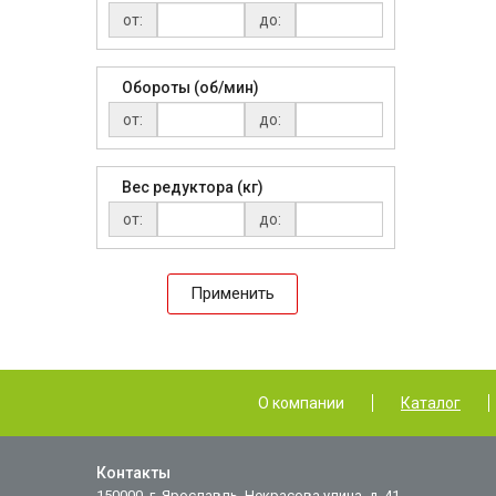
от:
до:
Обороты (об/мин)
от:
до:
Вес редуктора (кг)
от:
до:
Применить
О компании
Каталог
Контакты
150000, г. Ярославль, Некрасова улица, д. 41