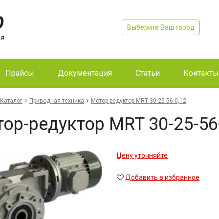
Выберите Ваш город
Прайсы
Документация
Статьи
Контакты
Каталог
Приводная техника
Мо­тор-ре­дук­тор MRT 30-25-56-0,12
тор-ре­дук­тор MRT 30-25-56
Цену уточняйте
Добавить в избранное