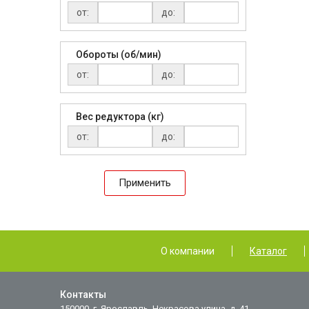
от:
до:
Обороты (об/мин)
от:
до:
Вес редуктора (кг)
от:
до:
Применить
О компании
Каталог
Контакты
150000, г. Ярославль, Некрасова улица, д. 41