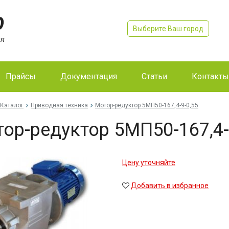
Выберите Ваш город
Прайсы
Документация
Статьи
Контакты
Каталог
Приводная техника
Мо­тор-ре­дук­тор 5МП50-167,4-9-0,55
тор-ре­дук­тор 5МП50-167,4-
Цену уточняйте
Добавить в избранное