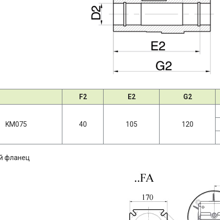
F2
E2
G2
KM075
40
105
120
й фланец