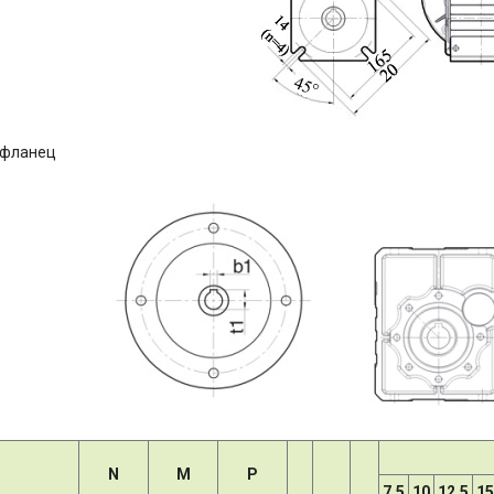
 фланец
N
M
P
7.5
10
12.5
15