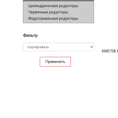
Цилиндрические редукторы
Червячные редукторы
Индустриальные редукторы
Фильтр
КМ075В 
Применить