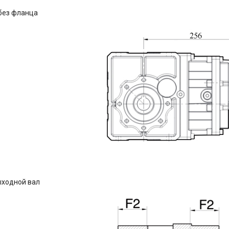
без фланца
ыходной вал