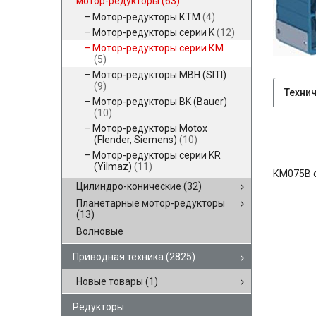
мотор-редукторы
(63)
Мотор-редукторы КТМ
(4)
Мотор-редукторы серии K
(12)
Мотор-редукторы серии КМ
(5)
Мотор-редукторы MBH (SITI)
(9)
Техни
Мотор-редукторы BK (Bauer)
(10)
Мотор-редукторы Motox
(Flender, Siemens)
(10)
Мотор-редукторы серии KR
(Yilmaz)
(11)
КМ075В 
Цилиндро-конические
(32)
Планетарные мотор-редукторы
(13)
Волновые
Приводная техника
(2825)
Новые товары
(1)
Редукторы