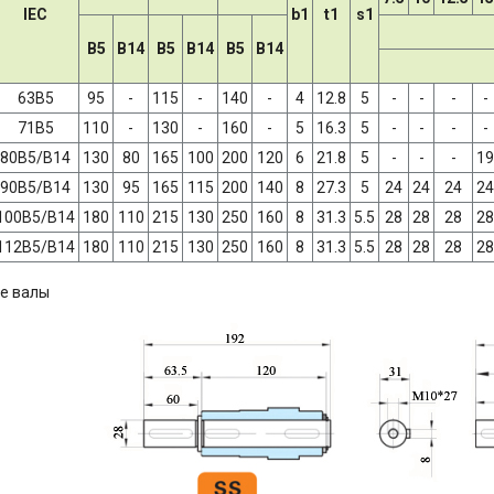
IEC
b1
t1
s1
B5
B14
B5
B14
B5
B14
63B5
95
-
115
-
140
-
4
12.8
5
-
-
-
-
71B5
110
-
130
-
160
-
5
16.3
5
-
-
-
-
80B5/B14
130
80
165
100
200
120
6
21.8
5
-
-
-
19
90B5/B14
130
95
165
115
200
140
8
27.3
5
24
24
24
24
100B5/B14
180
110
215
130
250
160
8
31.3
5.5
28
28
28
28
112B5/B14
180
110
215
130
250
160
8
31.3
5.5
28
28
28
28
е валы