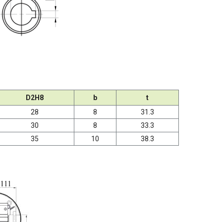
D2H8
b
t
28
8
31.3
30
8
33.3
35
10
38.3