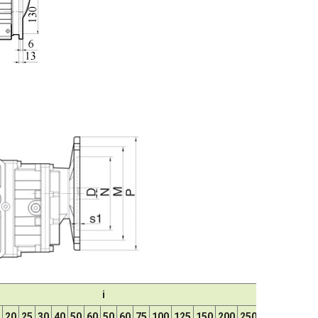
i
20
25
30
40
50
60
50
60
75
100
125
150
200
250
300