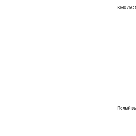
КМ075C 
Полый в