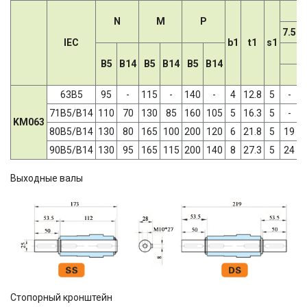
N
M
P
7.5
1
IEC
b1
t1
s1
B5
B14
B5
B14
B5
B14
63B5
95
-
115
-
140
-
4
12.8
5
-
71B5/B14
110
70
130
85
160
105
5
16.3
5
-
KM063
80B5/B14
130
80
165
100
200
120
6
21.8
5
19
1
90B5/B14
130
95
165
115
200
140
8
27.3
5
24
2
Выходные валы
Стопорный кронштейн