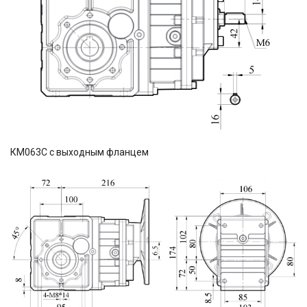
КМ063С с выходным фланцем