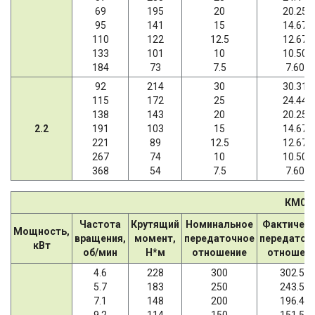
69
195
20
20.25
95
141
15
14.67
110
122
12.5
12.67
133
101
10
10.50
184
73
7.5
7.60
92
214
30
30.31
115
172
25
24.44
138
143
20
20.25
2.2
191
103
15
14.67
221
89
12.5
12.67
267
74
10
10.50
368
54
7.5
7.60
КМ06
Частота
Крутящий
Номинальное
Фактичес
Мощность,
вращения,
момент,
передаточное
передаточ
кВт
об/мин
Н*м
отношение
отношен
4.6
228
300
302.50
5.7
183
250
243.57
7.1
148
200
196.43
9.2
114
150
151.56