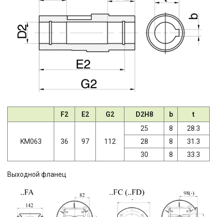
F2
E2
G2
D2H8
b
t
25
8
28.3
KM063
36
97
112
28
8
31.3
30
8
33.3
Выходной фланец