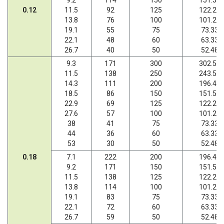
0.12
11.5
92
125
122.22
13.8
76
100
101.27
19.1
55
75
73.33
22.1
48
60
63.33
26.7
40
50
52.48
9.3
171
300
302.50
11.5
138
250
243.57
14.3
111
200
196.43
18.5
86
150
151.56
22.9
69
125
122.22
27.6
57
100
101.27
38
41
75
73.33
44
36
60
63.33
53
30
50
52.48
0.18
7.1
222
200
196.43
9.2
171
150
151.56
11.5
138
125
122.22
13.8
114
100
101.27
19.1
83
75
73.33
22.1
72
60
63.33
26.7
59
50
52.48