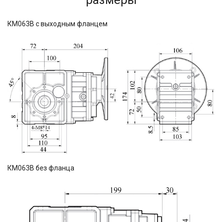
размеры
КМ063В с выходным фланцем
КМ063В без фланца