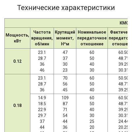
Технические характеристики
КМ06
Частота
Крутящий
Номинальное
Фактичес
Мощность,
вращения,
момент,
передаточное
передаточ
кВт
об/мин
Н*м
отношение
отношен
23.1
47
60
60.50
28.7
37
50
48.71
0.12
36
30
40
39.29
46
23
30
30.31
23.1
70
60
50.50
28.7
56
50
48.71
36
45
40
39.29
14.9
109
60
60.50
18.5
87
50
48.71
0.18
22.9
71
40
39.29
29.7
54
30
30.31
37
44
25
24.44
44
36
20
20.25