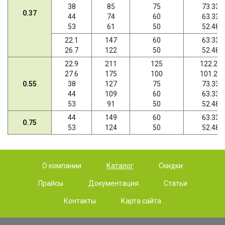
38
85
75
73.33
0.37
44
74
60
63.33
53
61
50
52.48
22.1
147
60
63.33
26.7
122
50
52.48
22.9
211
125
122.22
27.6
175
100
101.27
0.55
38
127
75
73.33
44
109
60
63.33
53
91
50
52.48
44
149
60
63.33
0.75
53
124
50
52.48
О компании
Каталог
Скидки
Прайсы
Документация
Статьи
Контакты
Карта сайта