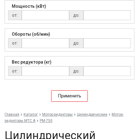
Мощность (кВт)
от:
до:
Обороты (об/мин)
от:
до:
Вес редуктора (кг)
от:
до:
Применить
Главная
Каталог
Мотор-редукторы
Цилиндрические
Мотор-
редукторы MTC A
РМ-750
Цилиндрический