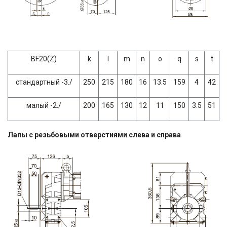
BF20(Z)
k
l
m
n
о
q
s
t
стандартный -3./
250
215
180
16
13.5
159
4
42
малый -2./
200
165
130
12
11
150
3.5
51
Лапы с резьбовыми отверстиями слева и справа