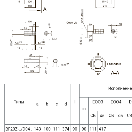
Исполнение
Типы
l
ЕОО3
ЕОО4
Е
a
b
c
d
iв
СВ
dв
СВ
dв
С
BF20Z-../D04 .
143
100
111
374
90
90
111
417