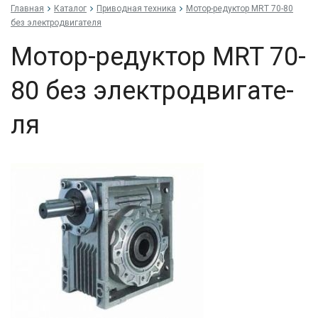
Главная
Каталог
Приводная техника
Мо­тор-ре­дук­тор MRT 70-80
без элек­трод­ви­гате­ля
Мо­тор-ре­дук­тор MRT 70-
80 без элек­трод­ви­гате­
ля