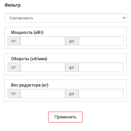
Фильтр
Мощность (кВт)
от:
до:
Обороты (об/мин)
от:
до:
Вес редуктора (кг)
от:
до:
Применить