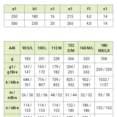
a1
b1
c1
e1
f1
s1
250
180
16
215
4,0
14
300
230
20
265
4,0
14
132
180
A45
90 S/L
100 L
112 M
160 M/L
S/M
MX/LX
g
183
201
228
266
320
358
g1 /
147 /
169 /
179 /
204 /
242 /
259 / 259
g1Bre
147
172
182
201
242
686 /
716 /
739 /
825 /
902 /
1032 /
k / kBre
761
807
832
932
1081
1137
m /
26 / 30
32 / 36
48 / 52
51 / 44
52 / 52
93 / 78
mBre
114 /
114 /
114 /
122 /
186 /
n / nBre
132 / 162
153
153
153
185
186