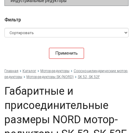
Индустриальные редукторы
Фильтр
Применить
Главная
Каталог
Мотор-редукторы
Соосно-цилиндрические мотор-
редукторы
Мотор-редукторы SK (NORD)
SK 52, SK 52F
Габаритные и
присоединительные
размеры NORD мотор-